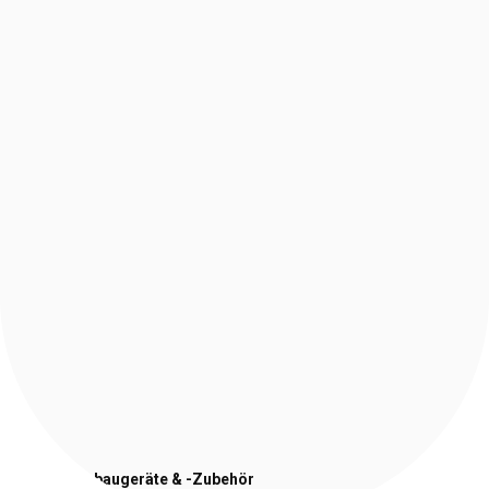
Stapler-Anbaugeräte
& -Zubehör