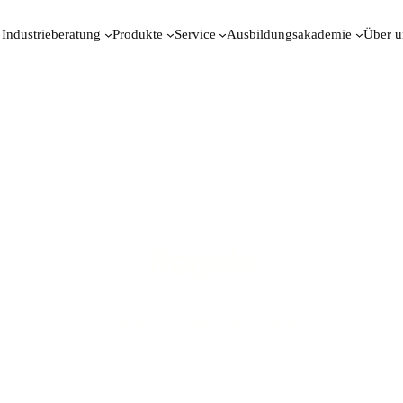
 Industrieberatung
Produkte
Service
Ausbildungsakademie
Über u
Regale
Lagertechnik nach Maß