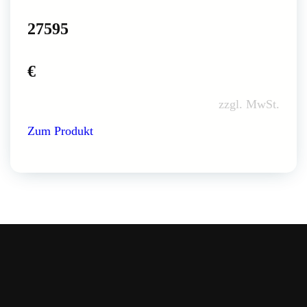
27595
€
zzgl. MwSt.
Zum Produkt