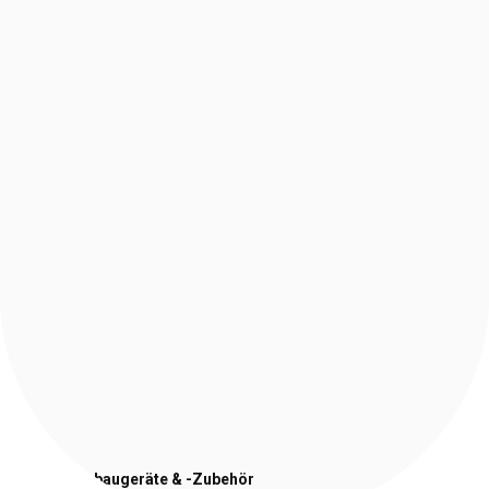
Stapler-Anbaugeräte
& -Zubehör