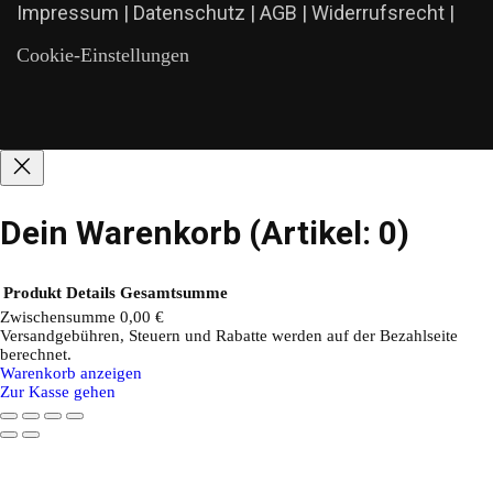
Impressum
|
Datenschutz
|
AGB
|
Widerrufsrecht
|
Cookie-Einstellungen
Dein Warenkorb
(Artikel: 0)
Produkt
Details
Gesamtsumme
Zwischensumme
0,00 €
Versandgebühren, Steuern und Rabatte werden auf der Bezahlseite
Produkte
berechnet.
Warenkorb anzeigen
im
Zur Kasse gehen
Warenkorb