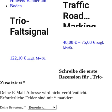
Traffic
Road
Trio-
Marking
Faltsignal
Paint
48,08
€
–
75,03
€
zzgl.
MwSt.
122,10
€
zzgl. MwSt.
Schreibe die erste
Rezension für „Trio-
Zusatztext“
Deine E-Mail-Adresse wird nicht veröffentlicht.
Erforderliche Felder sind mit
*
markiert
Deine Bewertung
*