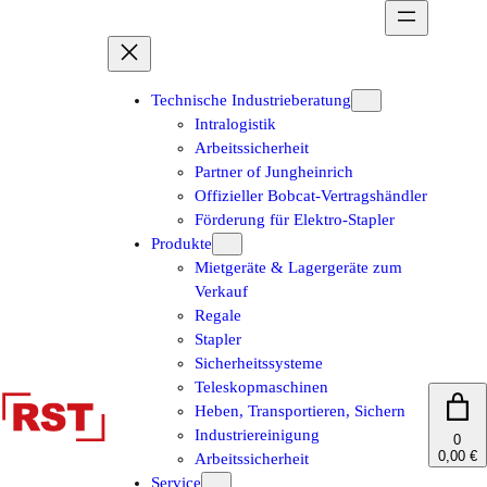
Zum
Inhalt
springen
Technische Industrieberatung
Intralogistik
Arbeitssicherheit
Partner of Jungheinrich
Offizieller Bobcat-Vertragshändler
Förderung für Elektro-Stapler
Produkte
Mietgeräte & Lagergeräte zum
Verkauf
Regale
Stapler
Sicherheitssysteme
Teleskopmaschinen
Heben, Transportieren, Sichern
Industriereinigung
0
0,00 €
Arbeitssicherheit
Service