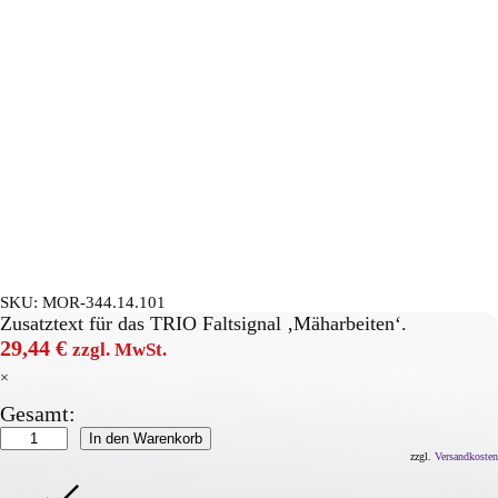
SKU:
MOR-344.14.101
Zusatztext für das TRIO Faltsignal ‚Mäharbeiten‘.
29,44
€
zzgl. MwSt.
×
Gesamt:
Trio-
In den Warenkorb
Zusatztext
zzgl.
Versandkosten
Menge