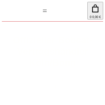
0
0,00 €
Offizieller Bobcat-
Vertragshändler
Köln/Bonn
Starke Partnerschaft in Vertrieb &
Service