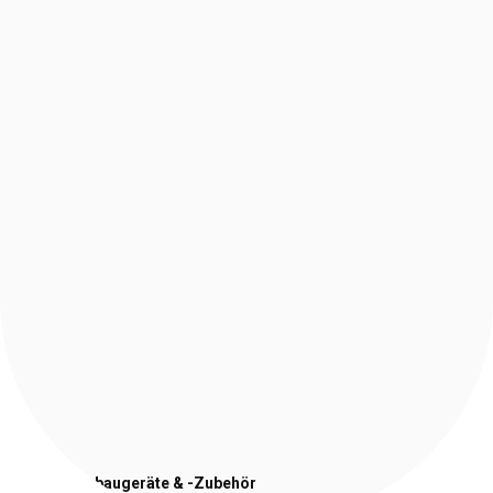
Stapler-Anbaugeräte
& -Zubehör