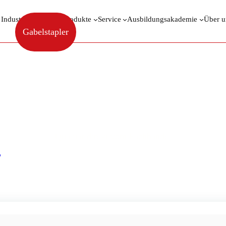
 Industrieberatung
Produkte
Service
Ausbildungsakademie
Über u
Gabelstapler
Wandmontagevorrichtung
Qualität direkt vom Fachhandel
p
/ Produkte verschlagwortet mit „Wandmontagevorrichtung“