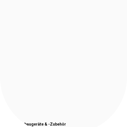
Stapler-Anbaugeräte
& -Zubehör