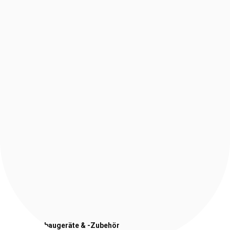
Stapler-Anbaugeräte
& -Zubehör