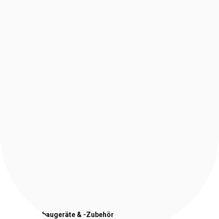
Stapler-Anbaugeräte
& -Zubehör