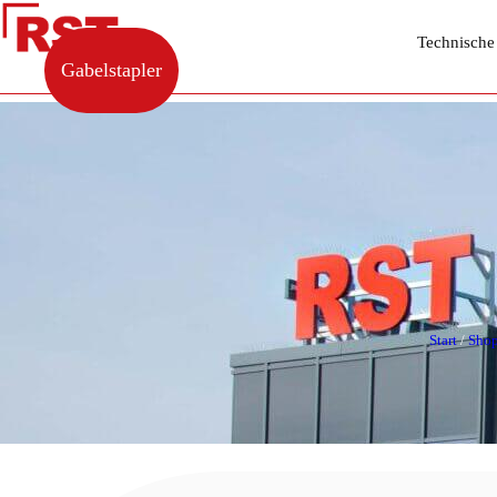
Technische
Gabelstapler
Start
/
Sho