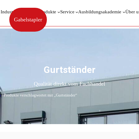
 Industrieberatung
Produkte
Service
Ausbildungsakademie
Über u
Gabelstapler
Gurtständer
Qualität direkt vom Fachhandel
p
/ Produkte verschlagwortet mit „Gurtständer“