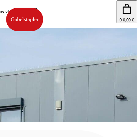
ns
Kontakt
Shop
Gabelstapler
0
0,00 €