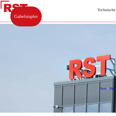
Technische
Gabelstapler
Start
/
Sho