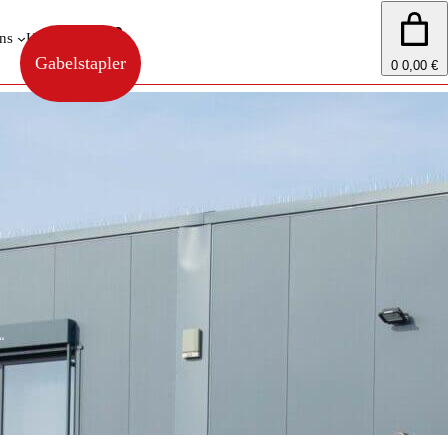
ns
Kontakt
Shop
Gabelstapler
0
0,00 €
“