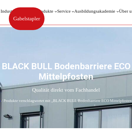
 Industrieberatung
Produkte
Service
Ausbildungsakademie
Über u
Gabelstapler
BLACK BULL Bodenbarriere ECO
Mittelpfosten
Qualität direkt vom Fachhandel
p
/ Produkte verschlagwortet mit „BLACK BULL Bodenbarriere ECO Mittelpfosten