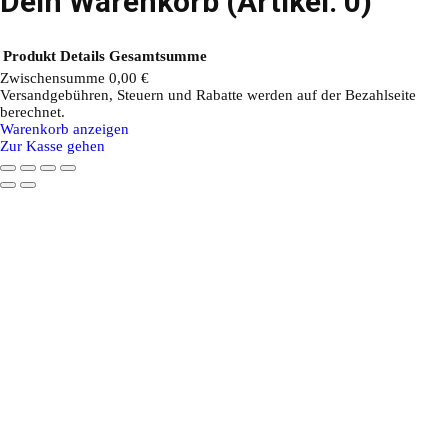
Dein Warenkorb
(Artikel: 0)
Produkt
Details
Gesamtsumme
Zwischensumme
0,00 €
Versandgebühren, Steuern und Rabatte werden auf der Bezahlseite
Produkte
berechnet.
Warenkorb anzeigen
im
Zur Kasse gehen
Warenkorb