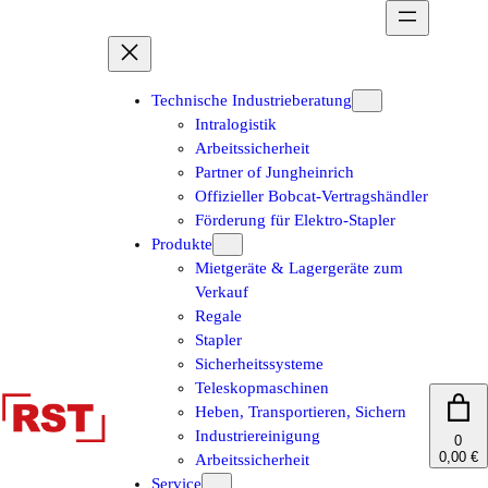
Zum
Inhalt
springen
Technische Industrieberatung
Intralogistik
Arbeitssicherheit
Partner of Jungheinrich
Offizieller Bobcat-Vertragshändler
Förderung für Elektro-Stapler
Produkte
Mietgeräte & Lagergeräte zum
Verkauf
Regale
Stapler
Sicherheitssysteme
Teleskopmaschinen
Heben, Transportieren, Sichern
Industriereinigung
0
0,00 €
Arbeitssicherheit
Service