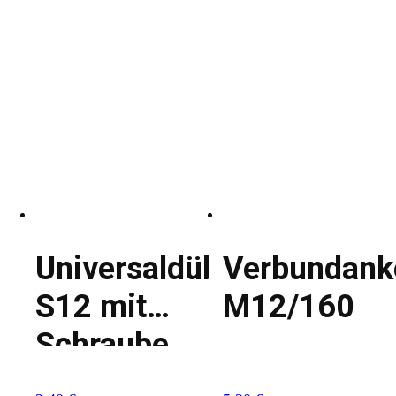
Universaldübel
Verbundank
S12 mit
M12/160
Schraube
8/100