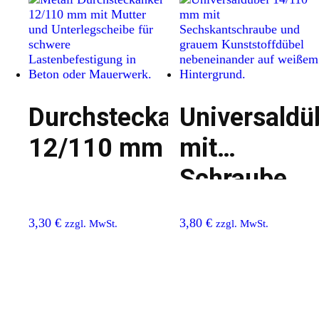
Durchsteckanker
Universaldü
12/110 mm
mit
Schraube
14/110 mm
3,30
€
3,80
€
zzgl. MwSt.
zzgl. MwSt.