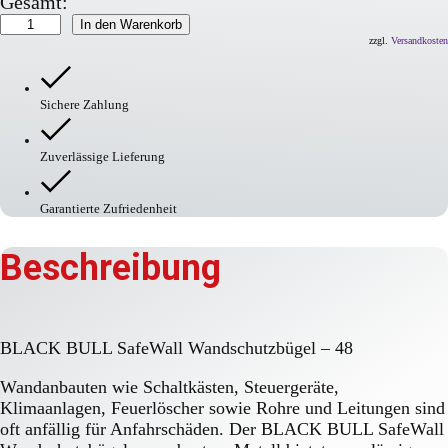
Gesamt:
BLACK
In den Warenkorb
BULL
zzgl.
Versandkosten
SafeWall
Wandschutzbügel
Menge
Sichere Zahlung
Zuverlässige Lieferung
Garantierte Zufriedenheit
Beschreibung
BLACK BULL SafeWall Wandschutzbügel – 48
Wandanbauten wie Schaltkästen, Steuergeräte,
Klimaanlagen, Feuerlöscher sowie Rohre und Leitungen sind
oft anfällig für Anfahrschäden. Der BLACK BULL SafeWall