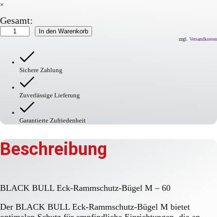
×
Gesamt:
BLACK
In den Warenkorb
BULL
zzgl.
Versandkosten
Eck-
Rammschutz-
Bügel
Sichere Zahlung
M
Menge
Zuverlässige Lieferung
Garantierte Zufriedenheit
Beschreibung
BLACK BULL Eck-Rammschutz-Bügel M – 60
Der BLACK BULL Eck-Rammschutz-Bügel M bietet