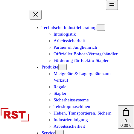
Zum
Inhalt
springen
Technische Industrieberatung
Intralogistik
Arbeitssicherheit
Partner of Jungheinrich
Offizieller Bobcat-Vertragshändler
Förderung für Elektro-Stapler
Produkte
Mietgeräte & Lagergeräte zum
Verkauf
Regale
Stapler
Sicherheitssysteme
Teleskopmaschinen
Heben, Transportieren, Sichern
Industriereinigung
0
0,00 €
Arbeitssicherheit
Service