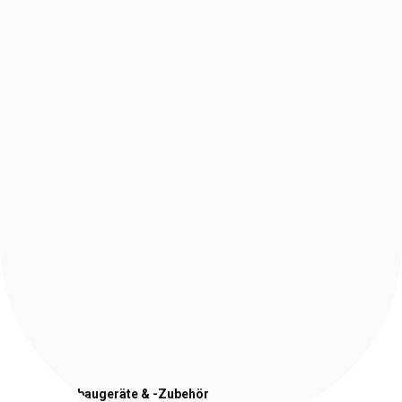
Stapler-Anbaugeräte
& -Zubehör