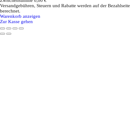
Zwischensumme
0,00 €
Versandgebühren, Steuern und Rabatte werden auf der Bezahlseite
Produkte
berechnet.
Warenkorb anzeigen
im
Zur Kasse gehen
Warenkorb