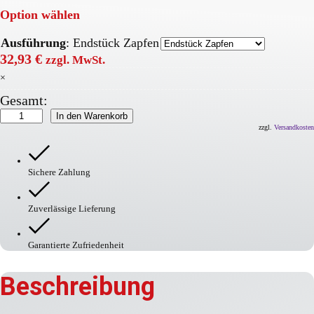
Option wählen
Ausführung
:
Endstück Zapfen
32,93
€
zzgl. MwSt.
×
Gesamt:
MORION
In den Warenkorb
Kabelbrücke
zzgl.
Versandkosten
groß
Menge
Sichere Zahlung
Zuverlässige Lieferung
Garantierte Zufriedenheit
Beschreibung