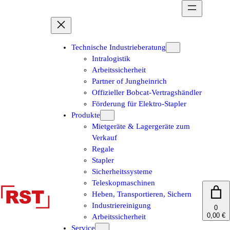
Zum
Inhalt
springen
Technische Industrieberatung
Intralogistik
Arbeitssicherheit
Partner of Jungheinrich
Offizieller Bobcat-Vertragshändler
Förderung für Elektro-Stapler
Produkte
Mietgeräte & Lagergeräte zum
Verkauf
Regale
Stapler
Sicherheitssysteme
Teleskopmaschinen
Heben, Transportieren, Sichern
Industriereinigung
0
0,00 €
Arbeitssicherheit
Service