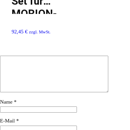
Set für
MORION-
Kabelbrücke
92,45
€
zzgl. MwSt.
Name
*
E-Mail
*