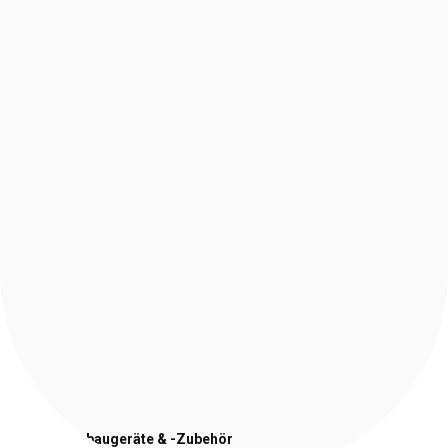
Stapler-Anbaugeräte
& -Zubehör