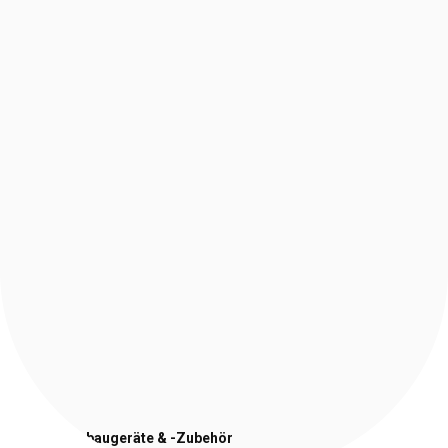
Stapler-Anbaugeräte
& -Zubehör