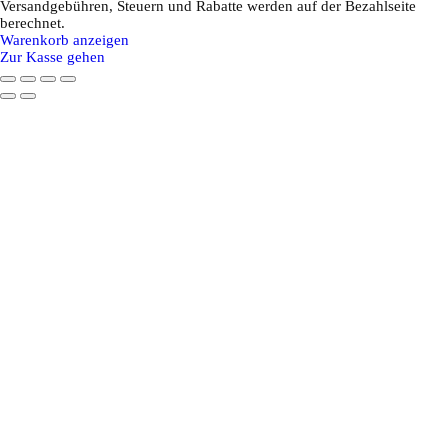
Versandgebühren, Steuern und Rabatte werden auf der Bezahlseite
Produkte
berechnet.
Warenkorb anzeigen
im
Zur Kasse gehen
Warenkorb