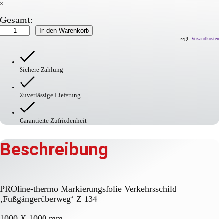
×
Gesamt:
PROline-
In den Warenkorb
thermo
zzgl.
Versandkosten
Markierungsfolie
Verkehrsschild
'Fu
Sichere Zahlung
Menge
Zuverlässige Lieferung
Garantierte Zufriedenheit
Beschreibung
PROline-thermo Markierungsfolie Verkehrsschild
‚Fußgängerüberweg‘ Z 134
1000 X 1000 mm