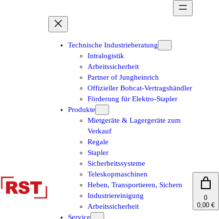
Zum
Inhalt
springen
Technische Industrieberatung
Intralogistik
Arbeitssicherheit
Partner of Jungheinrich
Offizieller Bobcat-Vertragshändler
Förderung für Elektro-Stapler
Produkte
Mietgeräte & Lagergeräte zum
Verkauf
Regale
Stapler
Sicherheitssysteme
Teleskopmaschinen
Heben, Transportieren, Sichern
Industriereinigung
0
0,00 €
Arbeitssicherheit
Service