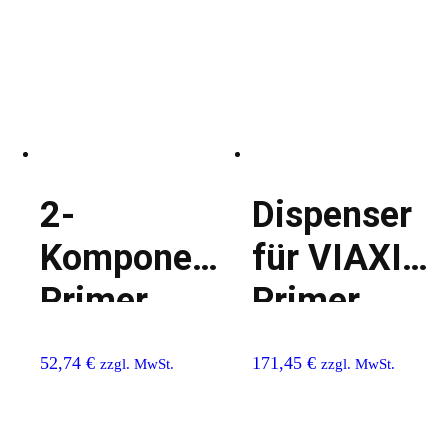
2-
Dispenser
Komponenten-
für VIAXI
Primer
Primer
`Viaxi`
52,74
€
171,45
€
zzgl. MwSt.
zzgl. MwSt.