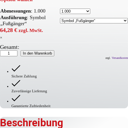
Abmessungen
:
1.000
Ausführung
:
Symbol
„Fußgänger“
64,28
€
zzgl. MwSt.
×
Gesamt:
PROline-
In den Warenkorb
thermo
zzgl.
Versandkosten
Markierungsfolie
Symbol
'Fußgänger'
Sichere Zahlung
Menge
Zuverlässige Lieferung
Garantierte Zufriedenheit
Beschreibung