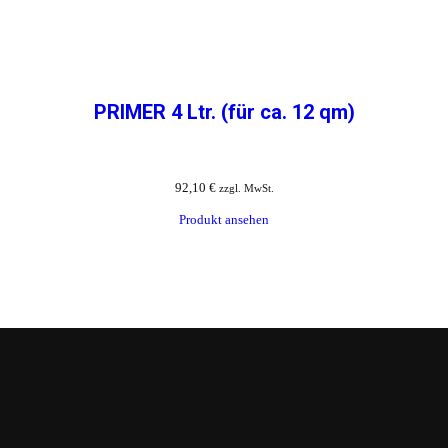
PRIMER 4 Ltr. (für ca. 12 qm)
92,10
€
zzgl. MwSt.
Produkt ansehen