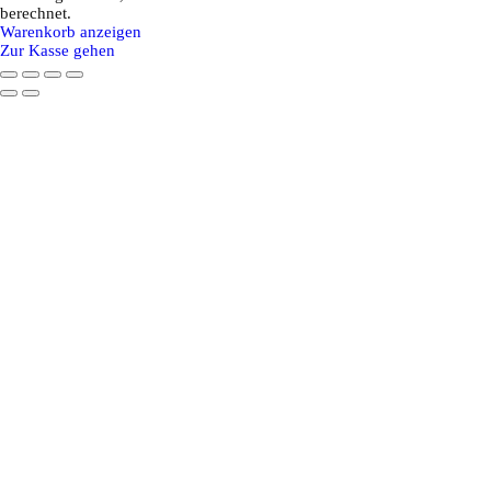
Produkte
berechnet.
Warenkorb anzeigen
im
Zur Kasse gehen
Warenkorb