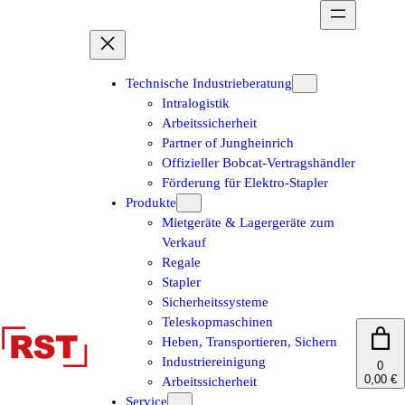
Zum
Inhalt
springen
Technische Industrieberatung
Intralogistik
Arbeitssicherheit
Partner of Jungheinrich
Offizieller Bobcat-Vertragshändler
Förderung für Elektro-Stapler
Produkte
Mietgeräte & Lagergeräte zum
Verkauf
Regale
Stapler
Sicherheitssysteme
Teleskopmaschinen
Heben, Transportieren, Sichern
Industriereinigung
0
0,00 €
Arbeitssicherheit
Service