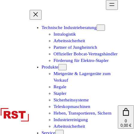
Zum
Inhalt
springen
Technische Industrieberatung
Intralogistik
Arbeitssicherheit
Partner of Jungheinrich
Offizieller Bobcat-Vertragshändler
Förderung für Elektro-Stapler
Produkte
Mietgeräte & Lagergeräte zum
Verkauf
Regale
Stapler
Sicherheitssysteme
Teleskopmaschinen
Heben, Transportieren, Sichern
Industriereinigung
0
0,00 €
Arbeitssicherheit
Service