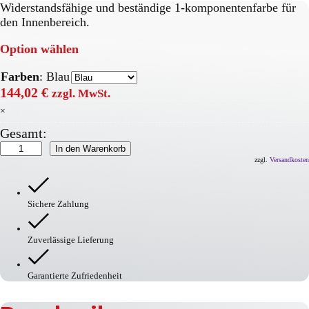
Widerstandsfähige und beständige 1-komponentenfarbe für
den Innenbereich.
Option wählen
Farben
:
Blau
144,02
€
zzgl. MwSt.
×
Gesamt:
PROline-
In den Warenkorb
paint
zzgl.
Versandkosten
Hallenmarkierfarbe
Menge
Sichere Zahlung
Zuverlässige Lieferung
Garantierte Zufriedenheit