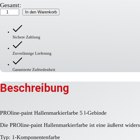
Gesamt:
PROline-
In den Warenkorb
paint
Hallenmarkierfarbe
Menge
Sichere Zahlung
Zuverlässige Lieferung
Garantierte Zufriedenheit
Beschreibung
PROline-paint Hallenmarkierfarbe 5 l-Gebinde
Die PROline-paint Hallenmarkierfarbe ist eine äußerst wide
Typ: 1-Komponentenfarbe