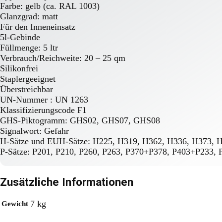
Farbe: gelb (ca. RAL 1003)
Glanzgrad: matt
Für den Inneneinsatz
5l-Gebinde
Füllmenge: 5 ltr
Verbrauch/Reichweite: 20 – 25 qm
Silikonfrei
Staplergeeignet
Überstreichbar
UN-Nummer : UN 1263
Klassifizierungscode F1
GHS-Piktogramm: GHS02, GHS07, GHS08
Signalwort: Gefahr
H-Sätze und EUH-Sätze: H225, H319, H362, H336, H373,
P-Sätze: P201, P210, P260, P263, P370+P378, P403+P233,
Zusätzliche Informationen
7 kg
Gewicht