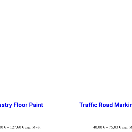
ustry Floor Paint
Traffic Road Marki
00
€
–
127,60
€
48,08
€
–
75,03
€
zzgl. MwSt.
zzgl. 