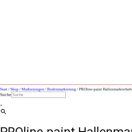
Start
/
Shop
/
Markierungen
/
Bodenmarkierung
/ PROline-paint Hallenmarkierfarb
Suche
×
PROline-paint Hallenma