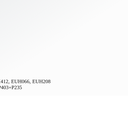
 H412, EUH066, EUH208
 P403+P235