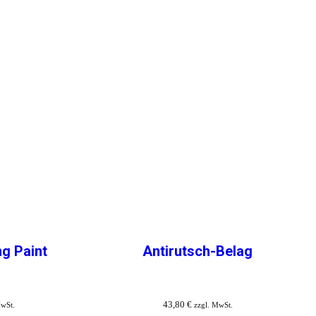
ng Paint
Antirutsch-Belag
43,80
€
MwSt.
zzgl. MwSt.