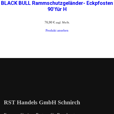
BLACK BULL Rammschutzgeländer- Eckpfosten
90°für H
76,90
€
zzgl. MwSt.
Produkt ansehen
RST Handels GmbH Schnirch