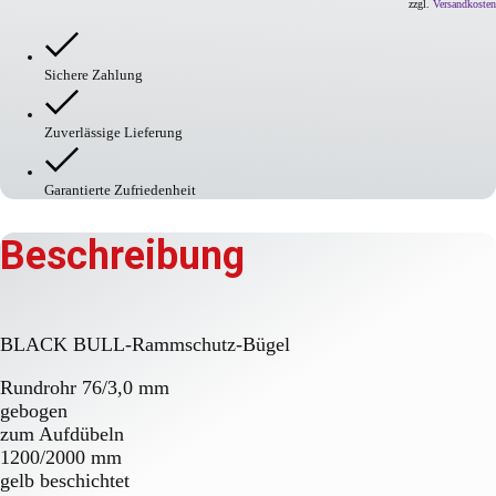
BULL-
zzgl.
Versandkosten
Rammschutz-
Bügel
Menge
Sichere Zahlung
Zuverlässige Lieferung
Garantierte Zufriedenheit
Beschreibung
BLACK BULL-Rammschutz-Bügel
Rundrohr 76/3,0 mm
gebogen
zum Aufdübeln
1200/2000 mm
gelb beschichtet