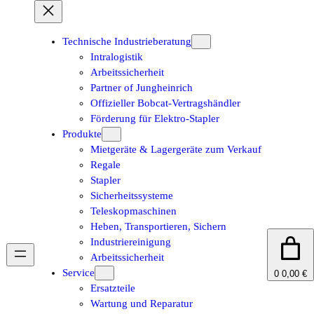
Zum
Inhalt
springen
Technische Industrieberatung
Intralogistik
Arbeitssicherheit
Partner of Jungheinrich
Offizieller Bobcat-Vertragshändler
Förderung für Elektro-Stapler
Produkte
Mietgeräte & Lagergeräte zum Verkauf
Regale
Stapler
Sicherheitssysteme
Teleskopmaschinen
Heben, Transportieren, Sichern
Industriereinigung
Arbeitssicherheit
Service
0
0,00 €
Ersatzteile
Wartung und Reparatur