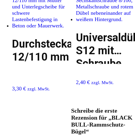
Universaldü
Durchsteckanker
S12 mit
12/110 mm
Schraube
8/100
2,40
€
zzgl. MwSt.
3,30
€
zzgl. MwSt.
Schreibe die erste
Rezension für „BLACK
BULL-Rammschutz-
Bügel“