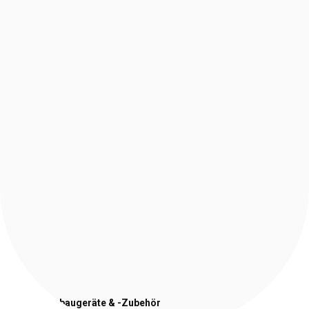
Stapler-Anbaugeräte
& -Zubehör