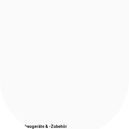
Stapler-Anbaugeräte
& -Zubehör