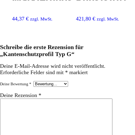
Markierungsfolie
Kunststoff
Buchstabe
ECO
44,37
€
421,80
€
zzgl. MwSt.
zzgl. MwSt.
'A'
Schreibe die erste Rezension für
„Kantenschutzprofil Typ G“
Deine E-Mail-Adresse wird nicht veröffentlicht.
Erforderliche Felder sind mit
*
markiert
Deine Bewertung
*
Deine Rezension
*