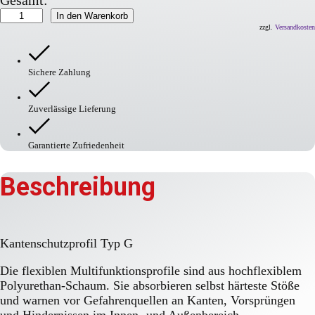
Gesamt:
Kantenschutzprofil
In den Warenkorb
Typ
zzgl.
Versandkosten
G
Menge
Sichere Zahlung
Zuverlässige Lieferung
Garantierte Zufriedenheit
Beschreibung
Kantenschutzprofil Typ G
Die flexiblen Multifunktionsprofile sind aus hochflexiblem
Polyurethan-Schaum. Sie absorbieren selbst härteste Stöße
und warnen vor Gefahrenquellen an Kanten, Vorsprüngen