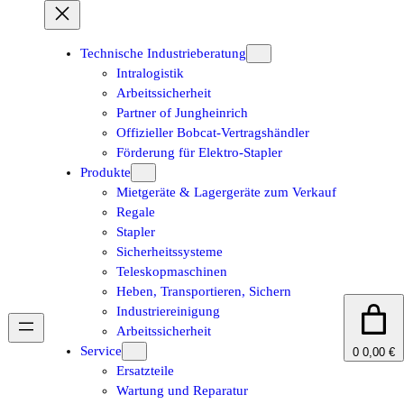
Zum
Inhalt
springen
Technische Industrieberatung
Intralogistik
Arbeitssicherheit
Partner of Jungheinrich
Offizieller Bobcat-Vertragshändler
Förderung für Elektro-Stapler
Produkte
Mietgeräte & Lagergeräte zum Verkauf
Regale
Stapler
Sicherheitssysteme
Teleskopmaschinen
Heben, Transportieren, Sichern
Industriereinigung
Arbeitssicherheit
Service
0
0,00 €
Ersatzteile
Wartung und Reparatur