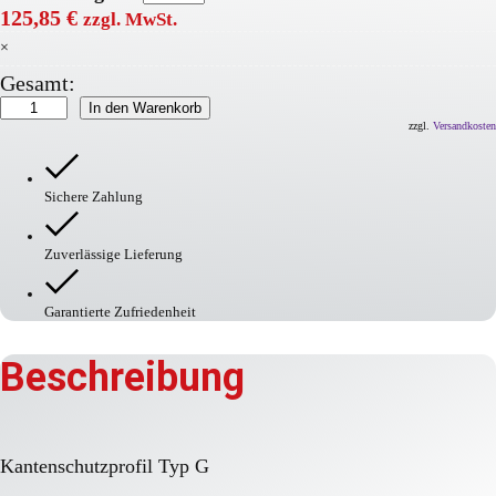
125,85
€
zzgl. MwSt.
×
Gesamt:
Kantenschutzprofil
In den Warenkorb
Typ
zzgl.
Versandkosten
G
Menge
Sichere Zahlung
Zuverlässige Lieferung
Garantierte Zufriedenheit
Beschreibung
Kantenschutzprofil Typ G