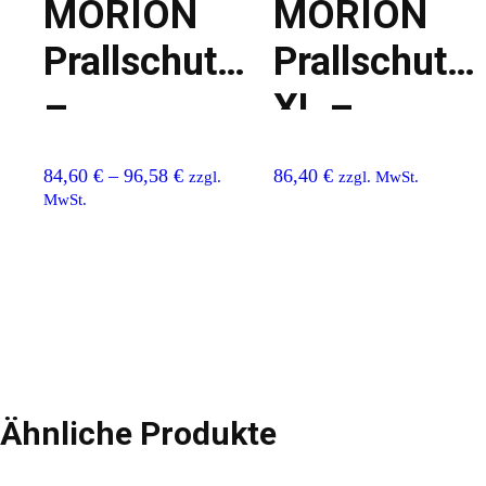
MORION
MORION
Prallschutz
Prallschutz
–
XL –
Vollrohrschutz
Kantenschu
84,60
€
–
96,58
€
86,40
€
zzgl.
zzgl. MwSt.
MwSt.
Ähnliche Produkte