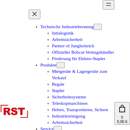
Zum
Inhalt
springen
Technische Industrieberatung
Intralogistik
Arbeitssicherheit
Partner of Jungheinrich
Offizieller Bobcat-Vertragshändler
Förderung für Elektro-Stapler
Produkte
Mietgeräte & Lagergeräte zum
Verkauf
Regale
Stapler
Sicherheitssysteme
Teleskopmaschinen
Heben, Transportieren, Sichern
Industriereinigung
0
0,00 €
Arbeitssicherheit
Service