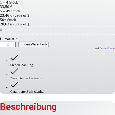
1 – 4
Stück
33,50
€
5 – 49 Stück
23,46
€
(29% off)
50+ Stück
20,63
€
(38% off)
×
Gesamt:
Eckschutzprofil
In den Warenkorb
Typ
zzgl.
Versandkosten
E
Menge
Sichere Zahlung
Zuverlässige Lieferung
Garantierte Zufriedenheit
Beschreibung