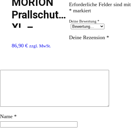
MORION
Erforderliche Felder sind mit
*
markiert
Prallschutz
Deine Bewertung
*
XL –
Profilschutz
Deine Rezension
*
86,90
€
zzgl. MwSt.
Name
*