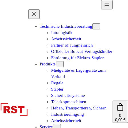
Zum
Inhalt
springen
Technische Industrieberatung
Intralogistik
Arbeitssicherheit
Partner of Jungheinrich
Offizieller Bobcat-Vertragshändler
Förderung für Elektro-Stapler
Produkte
Mietgeräte & Lagergeräte zum
Verkauf
Regale
Stapler
Sicherheitssysteme
Teleskopmaschinen
Heben, Transportieren, Sichern
Industriereinigung
0
0,00 €
Arbeitssicherheit
Service