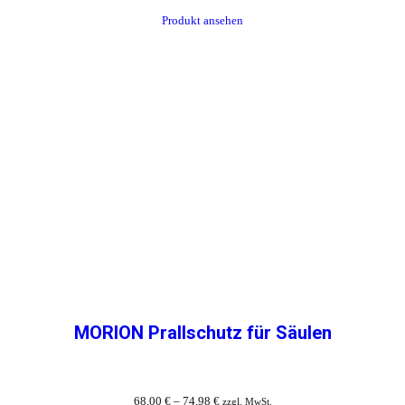
Produkt ansehen
MORION Prallschutz für Säulen
68,00
€
–
74,98
€
zzgl. MwSt.