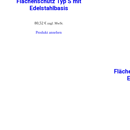
Flächenschutz Typ S mit
Edelstahlbasis
80,52
€
zzgl. MwSt.
Produkt ansehen
Fläch
E