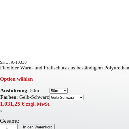
SKU:
A-10338
Flexibler Warn- und Prallschutz aus beständigem Polyuretha
Option wählen
Ausführung
:
50m
Farben
:
Gelb-Schwarz
1.031,25
€
zzgl. MwSt.
×
Gesamt:
Eckschutzprofil
In den Warenkorb