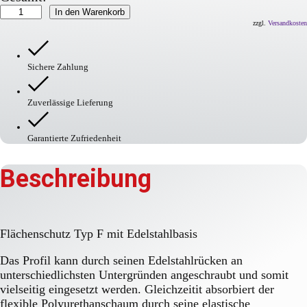
Flächenschutz
In den Warenkorb
Typ
zzgl.
Versandkosten
F
mit
Edelstahlbasis
Sichere Zahlung
Menge
Zuverlässige Lieferung
Garantierte Zufriedenheit
Beschreibung
Flächenschutz Typ F mit Edelstahlbasis
Das Profil kann durch seinen Edelstahlrücken an
unterschiedlichsten Untergründen angeschraubt und somit
vielseitig eingesetzt werden. Gleichzeitit absorbiert der
flexible Polyurethanschaum durch seine elastische