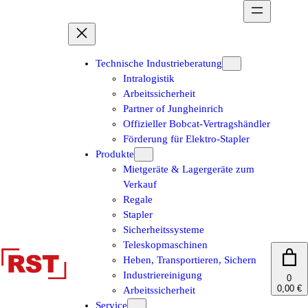
Zum
Inhalt
springen
Technische Industrieberatung
Intralogistik
Arbeitssicherheit
Partner of Jungheinrich
Offizieller Bobcat-Vertragshändler
Förderung für Elektro-Stapler
Produkte
Mietgeräte & Lagergeräte zum
Verkauf
Regale
Stapler
Sicherheitssysteme
Teleskopmaschinen
Heben, Transportieren, Sichern
Industriereinigung
0
0,00 €
Arbeitssicherheit
Service