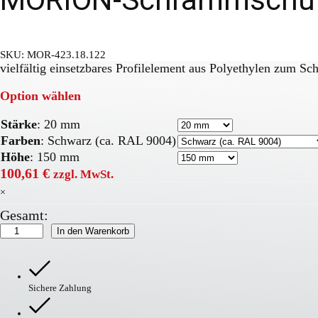
SKU:
MOR-423.18.122
vielfältig einsetzbares Profilelement aus Polyethylen zum S
Option wählen
Stärke
:
20 mm
Farben
:
Schwarz (ca. RAL 9004)
Höhe
:
150 mm
100,61
€
zzgl. MwSt.
×
Gesamt:
MORION-
In den Warenkorb
Schrammschutz
Menge
Sichere Zahlung