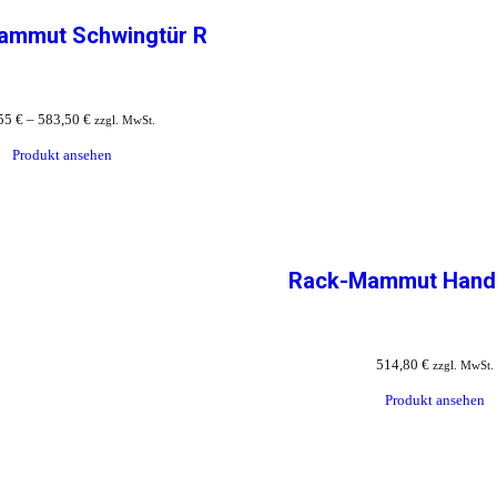
ammut Schwingtür R
55
€
–
583,50
€
zzgl. MwSt.
Produkt ansehen
Rack-Mammut Handl
514,80
€
zzgl. MwSt.
Produkt ansehen