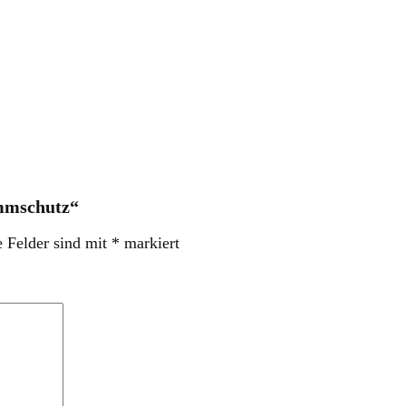
mmschutz“
e Felder sind mit
*
markiert