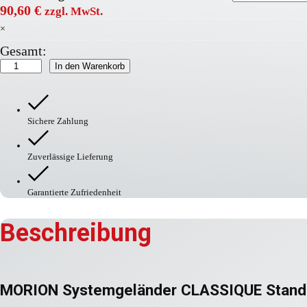
90,60
€
zzgl. MwSt.
×
Gesamt:
MORION
In den Warenkorb
Systemgeländer
CLASSIQUE
Menge
Sichere Zahlung
Zuverlässige Lieferung
Garantierte Zufriedenheit
Beschreibung
MORION Systemgeländer CLASSIQUE Standro