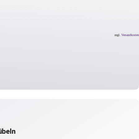
zzgl.
Versandkosten
übeln