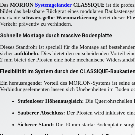
Das
MORION
Systemgeländer
CLASSIQUE
ist die profe
bildet das belastbare Rückgrat eines modularen Baukastensy
markante
schwarz-gelbe Warnmarkierung
bietet dieser Pf
Verkehr präventiv zu verhindern.
Schnelle Montage durch massive Bodenplatte
Dieses Standrohr ist speziell für die Montage auf bestehend
sicher
aufdübeln
. Dies bietet den entscheidenden Vorteil ei
2 mm bietet der Pfosten eine hohe mechanische Widerstandsfäh
Flexibilität im System durch den CLASSIQUE-Baukaste
Ein herausragender Vorteil des MORION-Systems ist seine a
Verbindungselementen lassen sich Unebenheiten im Boden od
Stufenloser Höhenausgleich:
Die Querrohrschellen k
Sauberer Abschluss:
Der Pfosten wird inklusive ein
Sicherer Stand:
Die 10 mm starke Bodenplatte sorgt 