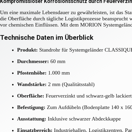
Kompromissloser Korrosionsschutz durch Feuerverzi
Um eine maximale Lebensdauer zu gewährleisten, ist das St
die Oberfläche durch tägliche Logistikprozesse beansprucht 
vor chemischen Einflüssen. Mit dem MORION Systemgeländer 
Technische Daten im Überblick
Produkt:
Standrohr für Systemgeländer CLASSIQU
Durchmesser:
60 mm
Pfostenhöhe:
1.000 mm
Wandstärke:
2 mm (Qualitätsstahl)
Oberfläche:
Feuerverzinkt und schwarz-gelb lackiert
Befestigung:
Zum Aufdübeln (Bodenplatte 140 x 16
Ausstattung:
Inklusive schwarzer Abdeckkappe
Einsatzbereich:
Industriehallen, Logistikzentren, Pa