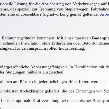
ssionelle Lösung für die Absicherung von Verkehrswegen auf B
stems, das speziell zur Trennung von Staplerwegen, Fahrbah
osten eine unübersehbare Signalwirkung gemäß geltender
Arbei
en Betonuntergründen konzipiert. Mit einer massiven
Bodenpla
ner schnellen Installation ohne Erdarbeiten oder Betonfundam
igkeit für den anspruchsvollen Industriealltag.
n
ußergewöhnliche Anpassungsfähigkeit. In Kombination mit d
er Steigungen mühelos ausgleichen:
önnen am Pfosten in jeder beliebigen Höhe fixiert werden.
er robusten Abdeckkappe geliefert, die das Eindringen von Sc
für eine optimale Kraftverteilung bei mechanischer Beanspr