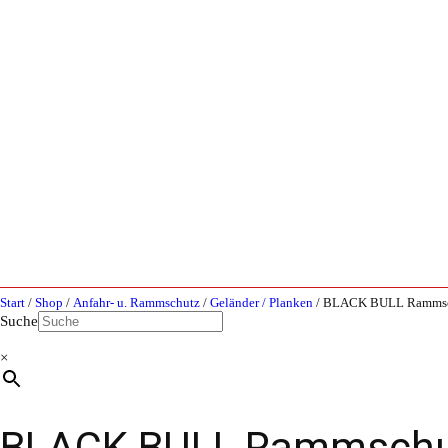
Start
/
Shop
/
Anfahr- u. Rammschutz
/
Geländer / Planken
/ BLACK BULL Rammschu
Suche
×
BLACK BULL Rammschutz