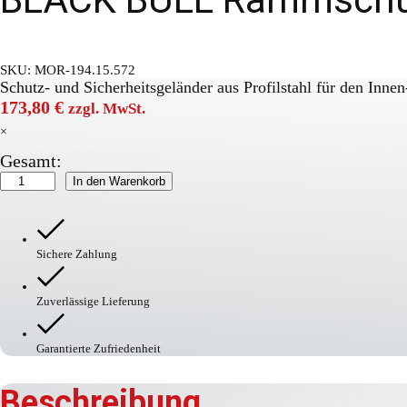
SKU:
MOR-194.15.572
Schutz- und Sicherheitsgeländer aus Profilstahl für den Inn
173,80
€
zzgl. MwSt.
×
Gesamt:
BLACK
In den Warenkorb
BULL
Rammschutzgeländer-
Eckpfosten
90°für
Sichere Zahlung
H
Menge
Zuverlässige Lieferung
Garantierte Zufriedenheit
Beschreibung