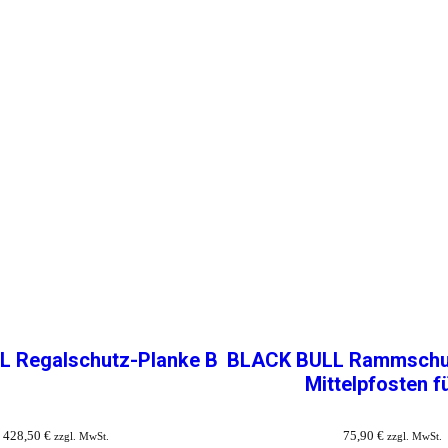
 Regalschutz-Planke B
BLACK BULL Rammschut
Mittelpfosten f
428,50
€
75,90
€
zzgl. MwSt.
zzgl. MwSt.