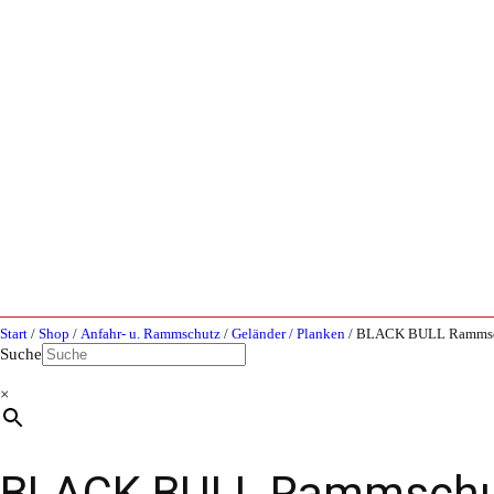
Start
/
Shop
/
Anfahr- u. Rammschutz
/
Geländer / Planken
/ BLACK BULL Rammsc
Suche
×
BLACK BULL Rammschut