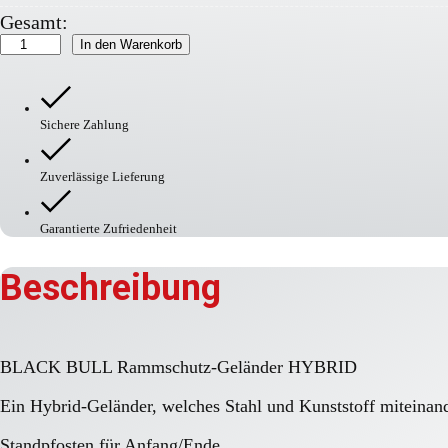
Gesamt:
BLACK
In den Warenkorb
BULL
Rammschutz-
Geländer
HYBRID
Sichere Zahlung
Menge
Zuverlässige Lieferung
Garantierte Zufriedenheit
Beschreibung
BLACK BULL Rammschutz-Geländer HYBRID
Ein Hybrid-Geländer, welches Stahl und Kunststoff miteinan
Standpfosten für Anfang/Ende