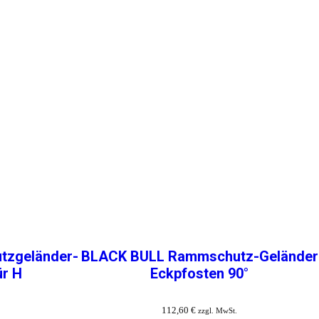
zgeländer-
BLACK BULL Rammschutz-Geländer
ür H
Eckpfosten 90°
112,60
€
zzgl. MwSt.