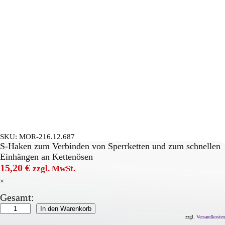
SKU:
MOR-216.12.687
S-Haken zum Verbinden von Sperrketten und zum schnellen
Einhängen an Kettenösen
15,20
€
zzgl. MwSt.
×
Gesamt:
S-
In den Warenkorb
Haken
zzgl.
Versandkosten
Menge