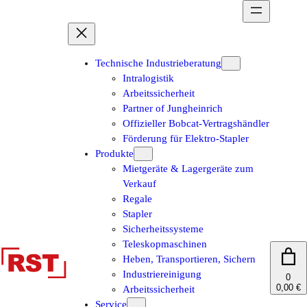
Zum
Inhalt
springen
Technische Industrieberatung
Intralogistik
Arbeitssicherheit
Partner of Jungheinrich
Offizieller Bobcat-Vertragshändler
Förderung für Elektro-Stapler
Produkte
Mietgeräte & Lagergeräte zum
Verkauf
Regale
Stapler
Sicherheitssysteme
Teleskopmaschinen
Heben, Transportieren, Sichern
Industriereinigung
0
0,00 €
Arbeitssicherheit
Service