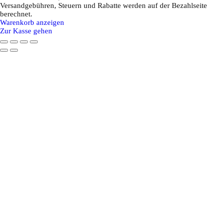
Versandgebühren, Steuern und Rabatte werden auf der Bezahlseite
Produkte
berechnet.
Warenkorb anzeigen
im
Zur Kasse gehen
Warenkorb