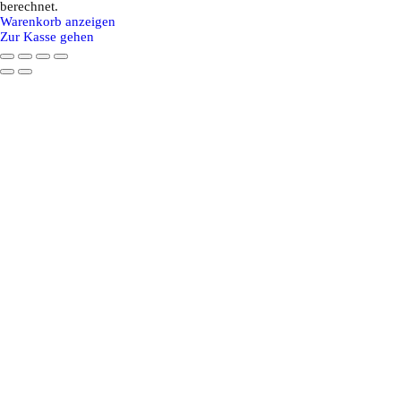
Produkte
berechnet.
Warenkorb anzeigen
im
Zur Kasse gehen
Warenkorb