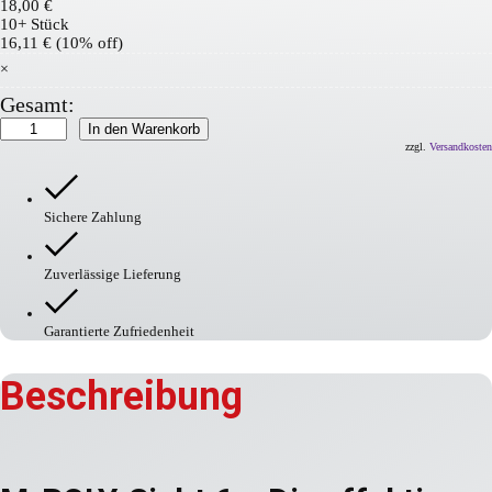
18,00
€
10+ Stück
16,11
€
(10% off)
×
Gesamt:
M-
In den Warenkorb
POLY-
zzgl.
Versandkosten
Sicht
6
Menge
Sichere Zahlung
Zuverlässige Lieferung
Garantierte Zufriedenheit
Beschreibung