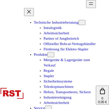
Zum
Inhalt
springen
Technische Industrieberatung
Intralogistik
Arbeitssicherheit
Partner of Jungheinrich
Offizieller Bobcat-Vertragshändler
Förderung für Elektro-Stapler
Produkte
Mietgeräte & Lagergeräte zum
Verkauf
Regale
Stapler
Sicherheitssysteme
Teleskopmaschinen
Heben, Transportieren, Sichern
Industriereinigung
0
0,00 €
Arbeitssicherheit
Service