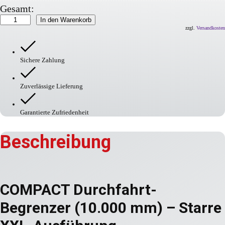
Gesamt:
COMPACT
In den Warenkorb
Durchfahrtbegrenzer
zzgl.
Versandkosten
starr
Menge
Sichere Zahlung
Zuverlässige Lieferung
Garantierte Zufriedenheit
Beschreibung
COMPACT Durchfahrt-
Begrenzer (10.000 mm) – Starre