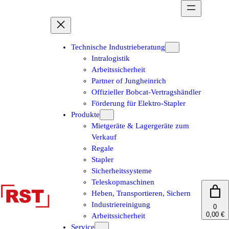
Zum
Inhalt
springen
Technische Industrieberatung
Intralogistik
Arbeitssicherheit
Partner of Jungheinrich
Offizieller Bobcat-Vertragshändler
Förderung für Elektro-Stapler
Produkte
Mietgeräte & Lagergeräte zum
Verkauf
Regale
Stapler
Sicherheitssysteme
Teleskopmaschinen
Heben, Transportieren, Sichern
Industriereinigung
0
0,00 €
Arbeitssicherheit
Service