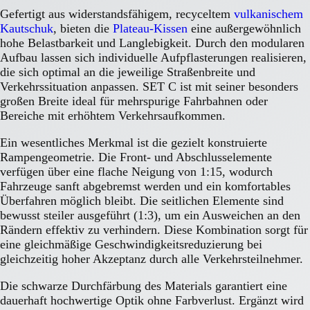
Gefertigt aus widerstandsfähigem, recyceltem
vulkanischem
Kautschuk
, bieten die
Plateau-Kissen
eine außergewöhnlich
hohe Belastbarkeit und Langlebigkeit. Durch den modularen
Aufbau lassen sich individuelle Aufpflasterungen realisieren,
die sich optimal an die jeweilige Straßenbreite und
Verkehrssituation anpassen. SET C ist mit seiner besonders
großen Breite ideal für mehrspurige Fahrbahnen oder
Bereiche mit erhöhtem Verkehrsaufkommen.
Ein wesentliches Merkmal ist die gezielt konstruierte
Rampengeometrie. Die Front- und Abschlusselemente
verfügen über eine flache Neigung von 1:15, wodurch
Fahrzeuge sanft abgebremst werden und ein komfortables
Überfahren möglich bleibt. Die seitlichen Elemente sind
bewusst steiler ausgeführt (1:3), um ein Ausweichen an den
Rändern effektiv zu verhindern. Diese Kombination sorgt für
eine gleichmäßige Geschwindigkeitsreduzierung bei
gleichzeitig hoher Akzeptanz durch alle Verkehrsteilnehmer.
Die schwarze Durchfärbung des Materials garantiert eine
dauerhaft hochwertige Optik ohne Farbverlust. Ergänzt wird