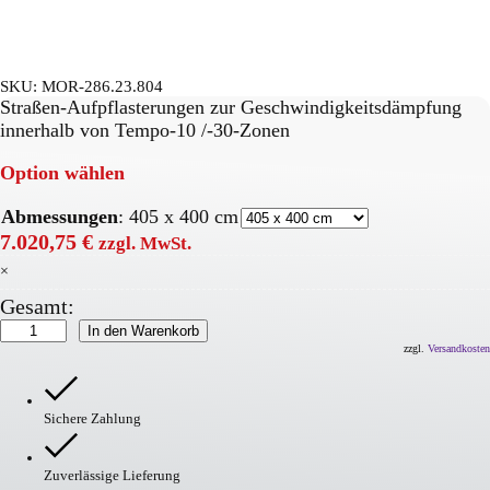
SKU:
MOR-286.23.804
Straßen-Aufpflasterungen zur Geschwindigkeitsdämpfung
innerhalb von Tempo-10 /-30-Zonen
Option wählen
Abmessungen
:
405 x 400 cm
7.020,75
€
zzgl. MwSt.
×
Gesamt:
GAMMA
In den Warenkorb
Plateau
zzgl.
Versandkosten
Kissen
Menge
Sichere Zahlung
Zuverlässige Lieferung