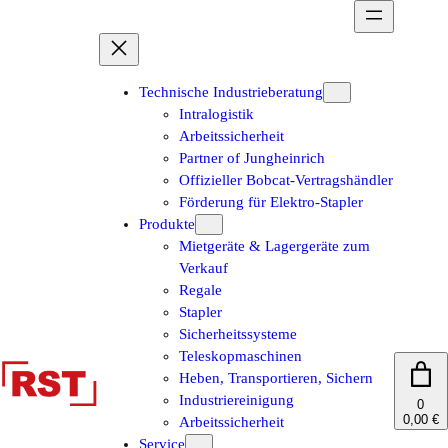
Zum
Inhalt
springen
Technische Industrieberatung
Intralogistik
Arbeitssicherheit
Partner of Jungheinrich
Offizieller Bobcat-Vertragshändler
Förderung für Elektro-Stapler
Produkte
Mietgeräte & Lagergeräte zum
Verkauf
Regale
Stapler
Sicherheitssysteme
Teleskopmaschinen
Heben, Transportieren, Sichern
Industriereinigung
0
0,00 €
Arbeitssicherheit
Service