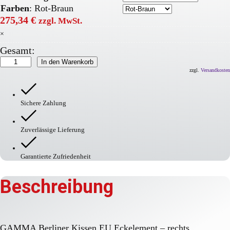
Farben
:
Rot-Braun
275,34
€
zzgl. MwSt.
×
Gesamt:
GAMMA
In den Warenkorb
Berliner
zzgl.
Versandkosten
Kissen
EU
Menge
Sichere Zahlung
Zuverlässige Lieferung
Garantierte Zufriedenheit
Beschreibung
GAMMA Berliner Kissen EU Eckelement – rechts