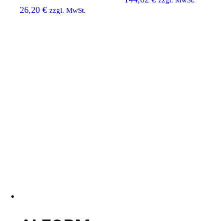
mm
zzgl. MwSt.
26,20
€
zzgl. MwSt.