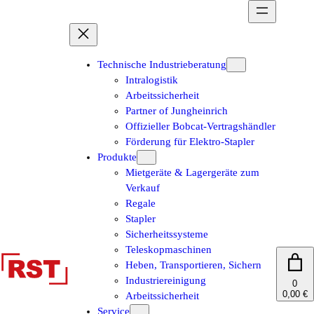
Zum
Inhalt
springen
Technische Industrieberatung
Intralogistik
Arbeitssicherheit
Partner of Jungheinrich
Offizieller Bobcat-Vertragshändler
Förderung für Elektro-Stapler
Produkte
Mietgeräte & Lagergeräte zum
Verkauf
Regale
Stapler
Sicherheitssysteme
Teleskopmaschinen
Heben, Transportieren, Sichern
Industriereinigung
0
0,00 €
Arbeitssicherheit
Service