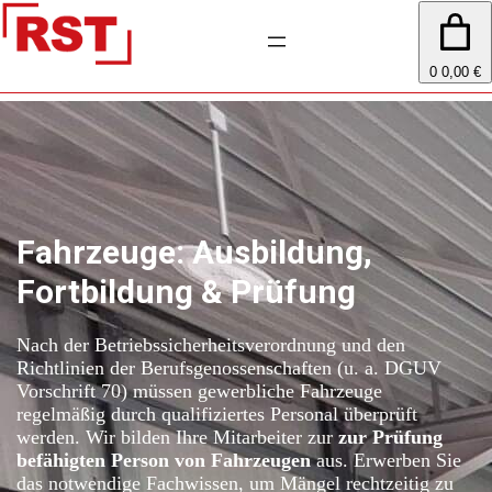
0
0,00 €
Fahrzeuge: Ausbildung,
Fortbildung & Prüfung
Nach der Betriebssicherheitsverordnung und den
Richtlinien der Berufsgenossenschaften (u. a. DGUV
Vorschrift 70) müssen gewerbliche Fahrzeuge
regelmäßig durch qualifiziertes Personal überprüft
werden. Wir bilden Ihre Mitarbeiter zur
zur Prüfung
befähigten Person von Fahrzeugen
aus. Erwerben Sie
das notwendige Fachwissen, um Mängel rechtzeitig zu