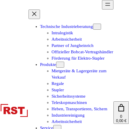
Zum
Inhalt
springen
Technische Industrieberatung
Intralogistik
Arbeitssicherheit
Partner of Jungheinrich
Offizieller Bobcat-Vertragshändler
Förderung für Elektro-Stapler
Produkte
Mietgeräte & Lagergeräte zum
Verkauf
Regale
Stapler
Sicherheitssysteme
Teleskopmaschinen
Heben, Transportieren, Sichern
Industriereinigung
0
0,00 €
Arbeitssicherheit
Service