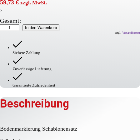
59,73
€
zzgl. MwSt.
×
Gesamt:
Bodenmarkierung
In den Warenkorb
Schablonensatz
zzgl.
Versandkosten
–
E-
Parkplatz
Sichere Zahlung
Menge
Zuverlässige Lieferung
Garantierte Zufriedenheit
Beschreibung
Bodenmarkierung Schablonensatz