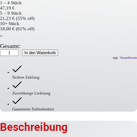
1 – 4
Stück
47,19
€
5 – 9 Stück
21,23
€
(55% off)
10+ Stück
18,00
€
(61% off)
×
Gesamt:
Traffic
In den Warenkorb
Tape
zzgl.
Versandkosten
Standard
Menge
Sichere Zahlung
Zuverlässige Lieferung
Garantierte Zufriedenheit
Beschreibung