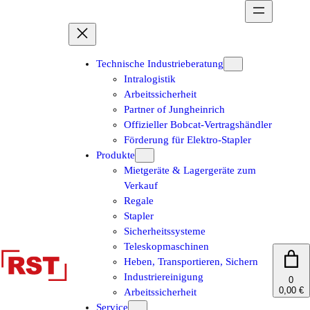
Zum
Inhalt
springen
Technische Industrieberatung
Intralogistik
Arbeitssicherheit
Partner of Jungheinrich
Offizieller Bobcat-Vertragshändler
Förderung für Elektro-Stapler
Produkte
Mietgeräte & Lagergeräte zum
Verkauf
Regale
Stapler
Sicherheitssysteme
Teleskopmaschinen
Heben, Transportieren, Sichern
Industriereinigung
0
0,00 €
Arbeitssicherheit
Service