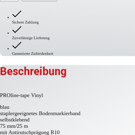
tape
Vinyl
Menge
Sichere Zahlung
Zuverlässige Lieferung
Garantierte Zufriedenheit
Beschreibung
PROline-tape Vinyl
blau
staplergeeignetes Bodenmarkierband
selbstklebend
75 mm/25 m
mit Antirutschprägung R10