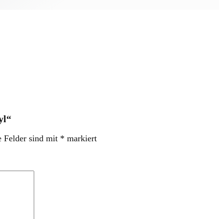
yl“
e Felder sind mit
*
markiert