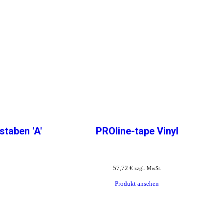
taben 'A'
PROline-tape Vinyl
57,72
€
zzgl. MwSt.
Produkt ansehen