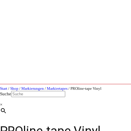
Start
/
Shop
/
Markierungen
/
Markiertapes
/ PROline-tape Vinyl
Suche
×
PROline-tape Vinyl