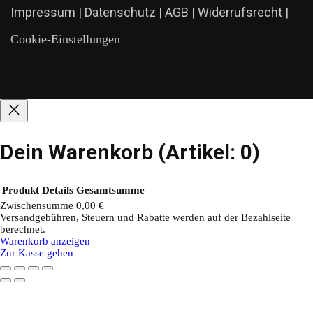
Impressum
|
Datenschutz
|
AGB
|
Widerrufsrecht
|
Cookie-Einstellungen
Dein Warenkorb
(Artikel: 0)
Produkt
Details
Gesamtsumme
Zwischensumme
0,00 €
Versandgebühren, Steuern und Rabatte werden auf der Bezahlseite
Produkte
berechnet.
Warenkorb anzeigen
im
Zur Kasse gehen
Warenkorb