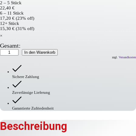
2 – 5
Stück
22,40
€
6 – 11 Stück
17,20
€
(23% off)
12+ Stück
15,30
€
(31% off)
×
Gesamt:
PROline-
In den Warenkorb
tape
zzgl.
Versandkosten
Menge
Sichere Zahlung
Zuverlässige Lieferung
Garantierte Zufriedenheit
Beschreibung