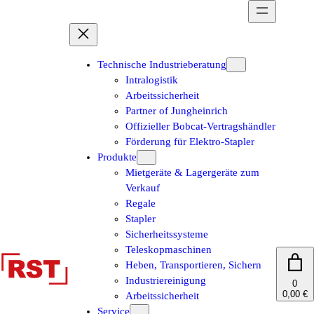
Zum
Inhalt
springen
Technische Industrieberatung
Intralogistik
Arbeitssicherheit
Partner of Jungheinrich
Offizieller Bobcat-Vertragshändler
Förderung für Elektro-Stapler
Produkte
Mietgeräte & Lagergeräte zum
Verkauf
Regale
Stapler
Sicherheitssysteme
Teleskopmaschinen
Heben, Transportieren, Sichern
Industriereinigung
0
0,00 €
Arbeitssicherheit
Service