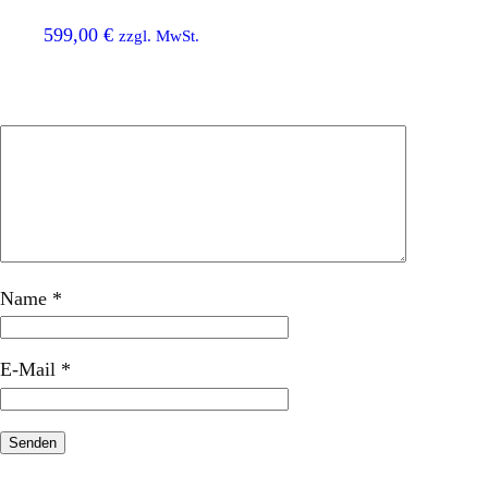
Planke Set
599,00
€
zzgl. MwSt.
900
Name
*
E-Mail
*