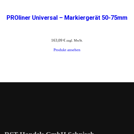
PROliner Universal – Markiergerät 50-75mm
163,09
€
zzgl. MwSt.
Produkt ansehen