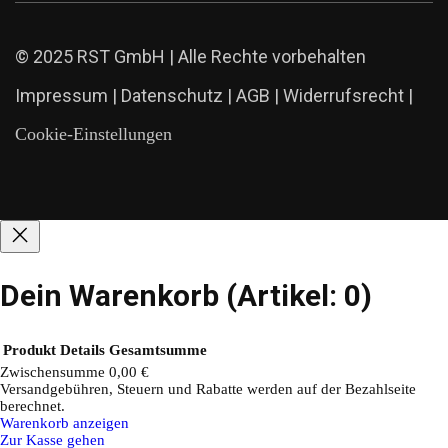
© 2025 RST GmbH | Alle Rechte vorbehalten
Impressum
|
Datenschutz
|
AGB
|
Widerrufsrecht
|
Cookie-Einstellungen
Dein Warenkorb
(Artikel: 0)
Produkt
Details
Gesamtsumme
Zwischensumme
0,00 €
Versandgebühren, Steuern und Rabatte werden auf der Bezahlseite
Produkte
berechnet.
Warenkorb anzeigen
im
Zur Kasse gehen