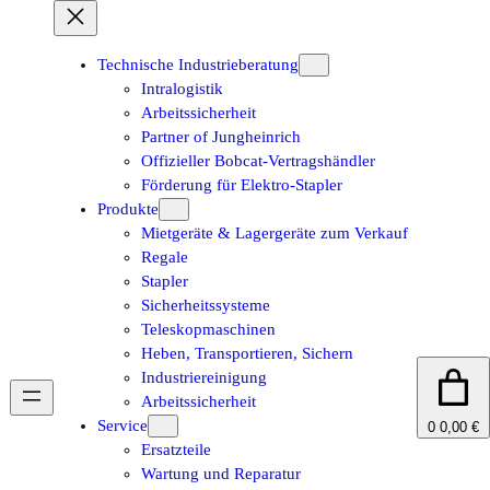
Zum
Inhalt
springen
Technische Industrieberatung
Intralogistik
Arbeitssicherheit
Partner of Jungheinrich
Offizieller Bobcat-Vertragshändler
Förderung für Elektro-Stapler
Produkte
Mietgeräte & Lagergeräte zum Verkauf
Regale
Stapler
Sicherheitssysteme
Teleskopmaschinen
Heben, Transportieren, Sichern
Industriereinigung
Arbeitssicherheit
Service
0
0,00 €
Ersatzteile
Wartung und Reparatur