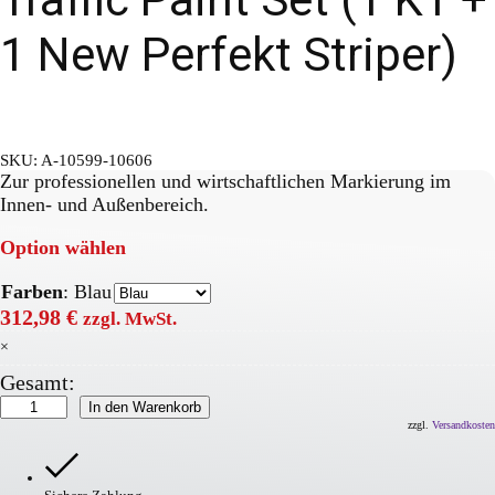
1 New Perfekt Striper)
SKU:
A-10599-10606
Zur professionellen und wirtschaftlichen Markierung im
Innen- und Außenbereich.
Option wählen
Farben
:
Blau
312,98
€
zzgl. MwSt.
×
Gesamt:
Traffic
In den Warenkorb
Paint
zzgl.
Versandkosten
Set
(1
KT