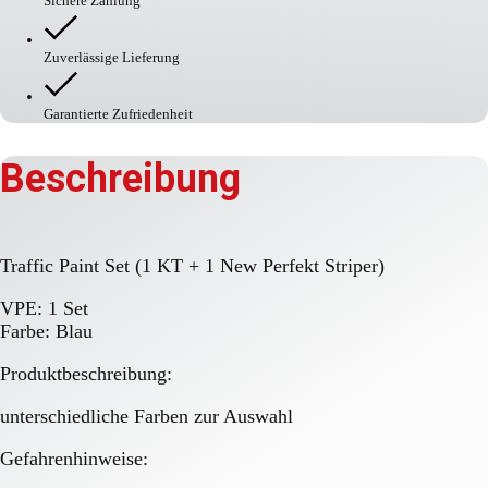
Sichere Zahlung
+
1
New
Perfekt
Zuverlässige Lieferung
Striper)
Menge
Garantierte Zufriedenheit
Beschreibung
Traffic Paint Set (1 KT + 1 New Perfekt Striper)
VPE: 1 Set
Farbe: Blau
Produktbeschreibung:
unterschiedliche Farben zur Auswahl
Gefahrenhinweise: