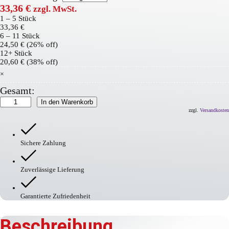
33,36
€
zzgl. MwSt.
1 – 5
Stück
33,36
€
6 – 11 Stück
24,50
€
(26% off)
12+ Stück
20,60
€
(38% off)
×
Gesamt:
PROline-
In den Warenkorb
paint
zzgl.
Versandkosten
Linienmarkierfarbe
Menge
Sichere Zahlung
Zuverlässige Lieferung
Garantierte Zufriedenheit
Beschreibung