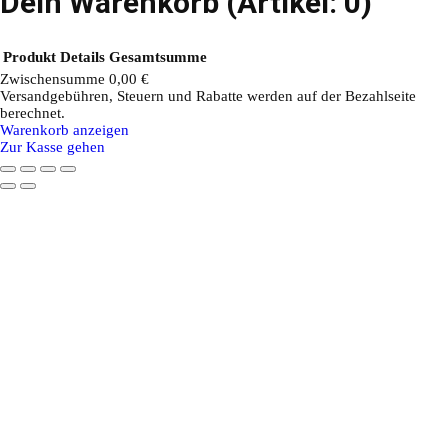
Dein Warenkorb
(Artikel: 0)
Produkt
Details
Gesamtsumme
Zwischensumme
0,00 €
Versandgebühren, Steuern und Rabatte werden auf der Bezahlseite
Produkte
berechnet.
Warenkorb anzeigen
im
Zur Kasse gehen
Warenkorb