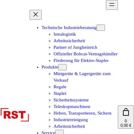
Zum
Inhalt
springen
Technische Industrieberatung
Intralogistik
Arbeitssicherheit
Partner of Jungheinrich
Offizieller Bobcat-Vertragshändler
Förderung für Elektro-Stapler
Produkte
Mietgeräte & Lagergeräte zum
Verkauf
Regale
Stapler
Sicherheitssysteme
Teleskopmaschinen
Heben, Transportieren, Sichern
Industriereinigung
0
0,00 €
Arbeitssicherheit
Service