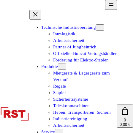
Zum
Inhalt
springen
Technische Industrieberatung
Intralogistik
Arbeitssicherheit
Partner of Jungheinrich
Offizieller Bobcat-Vertragshändler
Förderung für Elektro-Stapler
Produkte
Mietgeräte & Lagergeräte zum
Verkauf
Regale
Stapler
Sicherheitssysteme
Teleskopmaschinen
Heben, Transportieren, Sichern
Industriereinigung
0
0,00 €
Arbeitssicherheit
Service