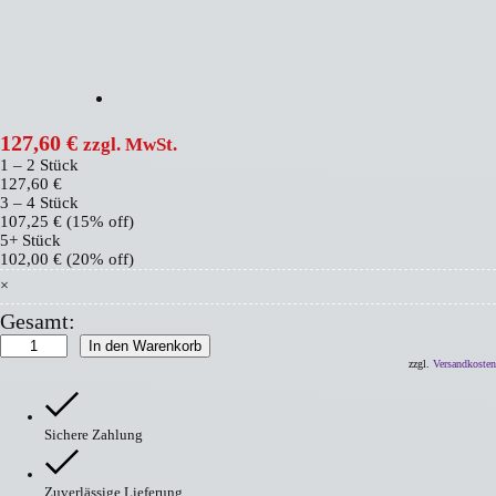
127,60
€
zzgl. MwSt.
1 – 2
Stück
127,60
€
3 – 4 Stück
107,25
€
(15% off)
5+ Stück
102,00
€
(20% off)
×
Gesamt:
Industry
In den Warenkorb
Floor
zzgl.
Versandkosten
Paint
Menge
Sichere Zahlung
Zuverlässige Lieferung