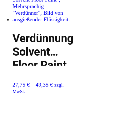
Verdünnungsmittel
Solvent
Floor Paint
27,75
€
–
49,35
€
zzgl.
MwSt.