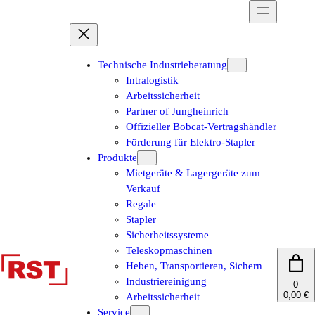
Zum
Inhalt
springen
Technische Industrieberatung
Intralogistik
Arbeitssicherheit
Partner of Jungheinrich
Offizieller Bobcat-Vertragshändler
Förderung für Elektro-Stapler
Produkte
Mietgeräte & Lagergeräte zum
Verkauf
Regale
Stapler
Sicherheitssysteme
Teleskopmaschinen
Heben, Transportieren, Sichern
Industriereinigung
0
0,00 €
Arbeitssicherheit
Service