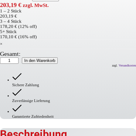
203,19
€
zzgl. MwSt.
1 – 2
Stück
203,19
€
3 – 4 Stück
178,20
€
(12% off)
5+ Stück
170,10
€
(16% off)
×
Gesamt:
Bodenmarkierfarbe
In den Warenkorb
Traffic
zzgl.
Versandkosten
Paint
Menge
Sichere Zahlung
Zuverlässige Lieferung
Garantierte Zufriedenheit
Beschreibung