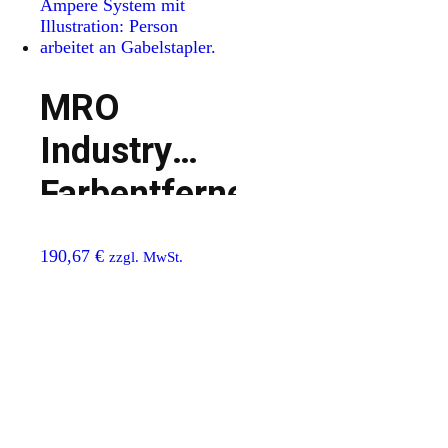
MRO
Industry
Farbentferner
190,67
€
zzgl. MwSt.