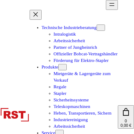
Zum
Inhalt
springen
Technische Industrieberatung
Intralogistik
Arbeitssicherheit
Partner of Jungheinrich
Offizieller Bobcat-Vertragshändler
Förderung für Elektro-Stapler
Produkte
Mietgeräte & Lagergeräte zum
Verkauf
Regale
Stapler
Sicherheitssysteme
Teleskopmaschinen
Heben, Transportieren, Sichern
Industriereinigung
0
0,00 €
Arbeitssicherheit
Service