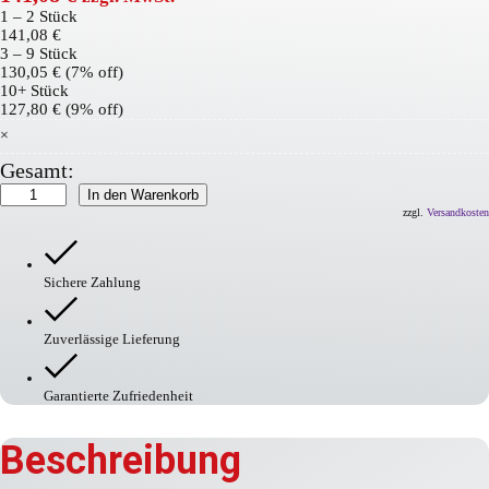
1 – 2
Stück
141,08
€
3 – 9 Stück
130,05
€
(7% off)
10+ Stück
127,80
€
(9% off)
×
Gesamt:
Bodenmarkierfarbe
In den Warenkorb
Traffic
zzgl.
Versandkosten
extra
Paint
XL
Sichere Zahlung
Menge
Zuverlässige Lieferung
Garantierte Zufriedenheit
Beschreibung