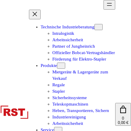
Zum
Inhalt
springen
Technische Industrieberatung
Intralogistik
Arbeitssicherheit
Partner of Jungheinrich
Offizieller Bobcat-Vertragshändler
Förderung für Elektro-Stapler
Produkte
Mietgeräte & Lagergeräte zum
Verkauf
Regale
Stapler
Sicherheitssysteme
Teleskopmaschinen
Heben, Transportieren, Sichern
Industriereinigung
0
0,00 €
Arbeitssicherheit
Service