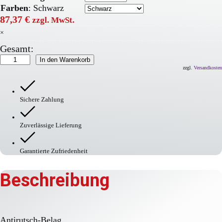
Farben
:
Schwarz
87,37
€
zzgl. MwSt.
×
Gesamt:
PROline
In den Warenkorb
Antirutschbelag
zzgl.
Versandkosten
Menge
Sichere Zahlung
Zuverlässige Lieferung
Garantierte Zufriedenheit
Beschreibung
Antirutsch-Belag